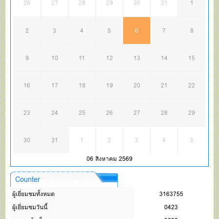
26
27
28
29
30
31
1
2
3
4
5
6
7
8
9
10
11
12
13
14
15
16
17
18
19
20
21
22
23
24
25
26
27
28
29
30
31
1
2
3
4
5
06 สิงหาคม 2569
Counter
ผู้เยี่ยมชมทั้งหมด
3163755
ผู้เยี่ยมชมวันนี้
0423