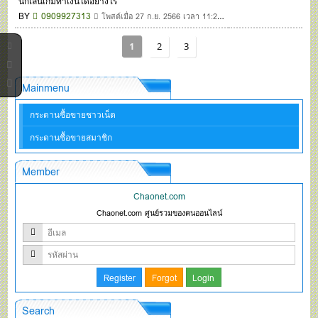
นักเล่นเกมทำเงินได้อย่างไร
BY
0909927313
โพสต์เมื่อ 27 ก.ย. 2566 เวลา 11:26 น.
1
2
3
Mainmenu
กระดานซื้อขายชาวเน็ต
กระดานซื้อขายสมาชิก
Member
Chaonet.com
Chaonet.com ศูนย์รวมของคนออนไลน์
Search