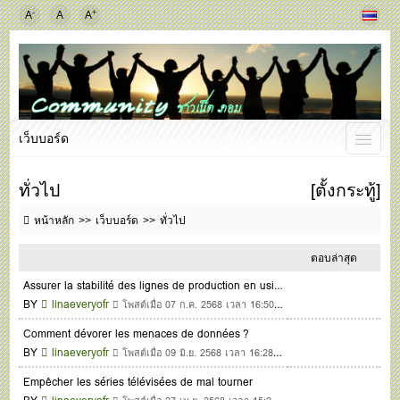
-
+
A
A
A
เว็บบอร์ด
ทั่วไป
[ตั้งกระทู้]
หน้าหลัก
เว็บบอร์ด
ทั่วไป
ตอบล่าสุด
Assurer la stabilité des lignes de production en usine
BY
linaeveryofr
โพสต์เมื่อ 07 ก.ค. 2568 เวลา 16:50 น.
Comment dévorer les menaces de données ?
BY
linaeveryofr
โพสต์เมื่อ 09 มิ.ย. 2568 เวลา 16:28 น.
Empêcher les séries télévisées de mal tourner