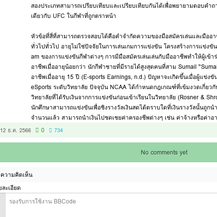
สองประเภทสามารถเปรียบเทียบและเปรียบเทียบกันได้เพื่อพยายามตอบคำถาม
เดียวกับ UFC ในกีฬาที่ถูกตราหน้า
หัวข้อที่สี่ที่สามารถตรวจสอบได้คือคำจำกัดความของมือสมัครเล่นและมืออ
ทั่วไปทั่วไป อายุไม่ใช่ปัจจัยในการเล่นเกมการแข่งขัน โครงสร้างการแข่งขั
am ของการแข่งขันกีฬาต่างๆ การมีมือสมัครเล่นเล่นกับมืออาชีพทำให้ผู้เข้าร
อาชีพเมื่ออายุน้อยกว่า นักกีฬาชายที่มีรายได้สูงสุดคนที่สาม Sumail “Suma
อาชีพเมื่ออายุ 15 ปี (E-sports Earnings, n.d.) ปัญหาจะเกิดขึ้นเมื่อผู้แข่
eSports ระดับวิทยาลัย ปัจจุบัน NCAA ได้กำหนดกฎเกณฑ์ที่เข้มงวดเกี่ยวก
วิทยาลัยที่ได้รับเงินจากการแข่งขันก่อนเข้าเรียนในวิทยาลัย (Rosner & Shr
นักศึกษาสามารถแข่งขันเพื่อชิงรางวัลเงินสดได้ตราบใดที่เงินรางวัลนั้นถูกนำ
จำนวนแล้ว สามารถนำเงินไปชดเชยค่าครองชีพต่างๆ เช่น ค่าจ้างหรือค่าอา
0
12 ธ.ค. 2566
734
No comments yet
ความคิดเห็น
ยละเอียด