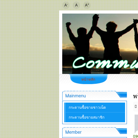
-
+
A
A
A
หน้าหลัก
พ
Mainmenu
กระดานซื้อขายชาวเน็ต
กระดานซื้อขายสมาชิก
Member
09