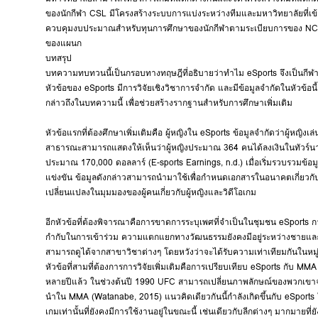
ของนักกีฬา CSL มีโครงสร้างระบบการแบ่งระหว่างทีมและมหาวิทยาลัยที่เข้าร
ควบคุมงบประมาณสำหรับทุนการศึกษาของนักกีฬาตามระเบียบการของ NCAA 
ของแผนก
บทสรุป
บทความทบทวนนี้เป็นกรอบทางทฤษฎีที่อธิบายว่าทำไม eSports จึงเป็นกี
หัวข้อของ eSports มีการวิจัยเชิงวิชาการจำกัด และมีข้อมูลจำกัดในหัวข้อน
กล่าวถึงในบทความนี้ เพื่อช่วยสร้างรากฐานสำหรับการศึกษาเพิ่มเติม
หัวข้อแรกที่ต้องศึกษาเพิ่มเติมคือ ผู้หญิงใน eSports ข้อมูลจำกัดว่าผู้หญิงเล่น
สาธารณะสามารถแสดงให้เห็นว่าผู้หญิงประมาณ 364 คนได้ลงเงินในทัวร์นาเ
ประมาณ 170,000 ดอลลาร์ (E-sports Earnings, n.d.) เมื่อเริ่มรวบรวมข้อมูลเ
แข่งขัน ข้อมูลดังกล่าวสามารถนำมาใช้เพื่อกำหนดเอกสารในอนาคตเกี่ยวกับห
เปลี่ยนแปลงในมุมมองของผู้คนเกี่ยวกับผู้หญิงและวิดีโอเกม
อีกหัวข้อที่ต้องพิจารณาคือการขาดการระบุเพศที่จำเป็นในชุมชน eSports กา
กำกับในการเข้าร่วม ความแตกแยกทางวัฒนธรรมยังคงมีอยู่ระหว่างชายและหญิ
สามารถดูได้จากสาขาวิชาต่างๆ โดยหวังว่าจะได้รับความเท่าเทียมกันในหมู่
หัวข้อที่สามที่ต้องการการวิจัยเพิ่มเติมคือการเปรียบเทียบ eSports กับ M
หลายปีแล้ว ในช่วงต้นปี 1990 UFC สามารถเปลี่ยนภาพลักษณ์ของพวกเขา
นำใน MMA (Watanabe, 2015) แนวคิดเดียวกันนี้กำลังเกิดขึ้นกับ eSports ใน
เกมเท่านั้นที่ยังคงมีการใช้งานอยู่ในขณะนี้ เช่นเดียวกับลีกต่างๆ มากมายที่ยั