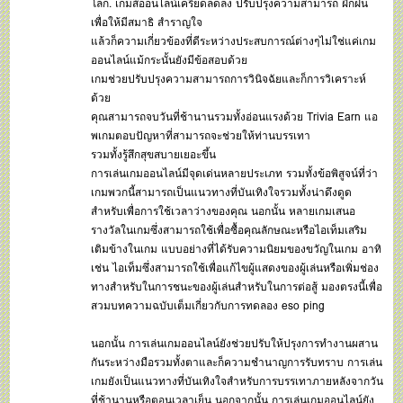
โลก. เกมส์ออนไลน์เครียดลดลง ปรับปรุงความสามารถ ฝึกฝน
เพื่อให้มีสมาธิ สำราญใจ
แล้วก็ความเกี่ยวข้องที่ดีระหว่างประสบการณ์ต่างๆไม่ใช่แค่เกม
ออนไลน์แม้กระนั้นยังมีข้อสอบด้วย
เกมช่วยปรับปรุงความสามารถการวินิจฉัยและก็การวิเคราะห์
ด้วย
คุณสามารถจบวันที่ช้านานรวมทั้งอ่อนแรงด้วย Trivia Earn แอ
พเกมตอบปัญหาที่สามารถจะช่วยให้ท่านบรรเทา
รวมทั้งรู้สึกสุขสบายเยอะขึ้น
การเล่นเกมออนไลน์มีจุดเด่นหลายประเภท รวมทั้งข้อพิสูจน์ที่ว่า
เกมพวกนี้สามารถเป็นแนวทางที่บันเทิงใจรวมทั้งน่าดึงดูด
สำหรับเพื่อการใช้เวลาว่างของคุณ นอกนั้น หลายเกมเสนอ
รางวัลในเกมซึ่งสามารถใช้เพื่อซื้อคุณลักษณะหรือไอเท็มเสริม
เติมข้างในเกม แบบอย่างที่ได้รับความนิยมของขวัญในเกม อาทิ
เช่น ไอเท็มซึ่งสามารถใช้เพื่อแก้ไขผู้แสดงของผู้เล่นหรือเพิ่มช่อง
ทางสำหรับในการชนะของผู้เล่นสำหรับในการต่อสู้ มองตรงนี้เพื่อ
สวมบทความฉบับเต็มเกี่ยวกับการทดลอง eso ping
นอกนั้น การเล่นเกมออนไลน์ยังช่วยปรับให้ปรุงการทำงานผสาน
กันระหว่างมือรวมทั้งตาและก็ความชำนาญการรับทราบ การเล่น
เกมยังเป็นแนวทางที่บันเทิงใจสำหรับการบรรเทาภายหลังจากวัน
ที่ช้านานหรือตอนเวลาเย็น นอกจากนั้น การเล่นเกมออนไลน์ยัง