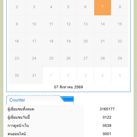
2
3
4
5
6
7
8
9
10
11
12
13
14
15
16
17
18
19
20
21
22
23
24
25
26
27
28
29
30
31
1
2
3
4
5
07 สิงหาคม 2569
Counter
ผู้เยี่ยมชมทั้งหมด
3165177
ผู้เยี่ยมชมวันนี้
0122
การดูหน้าเว็บ
0539
คนออนไลน์
0001