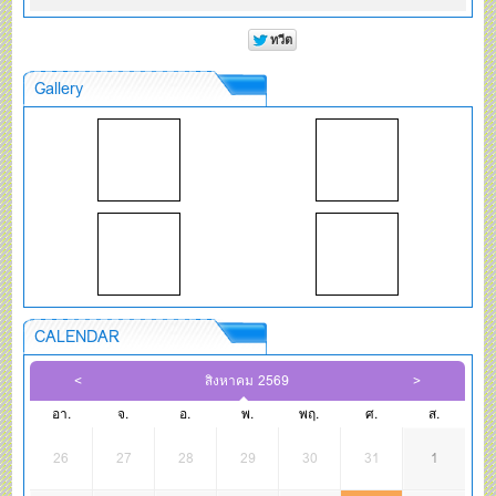
Gallery
CALENDAR
สิงหาคม 2569
อา.
จ.
อ.
พ.
พฤ.
ศ.
ส.
26
27
28
29
30
31
1