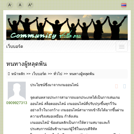
-
+
A
A
A
เว็บบอร์ด
หนทางผู้หลุดพ้น
หน้าหลัก
เว็บบอร์ด
ทั่วไป
หนทางผู้หลุดพ้น
ประโยชน์ซึ่งมาจากเกมออนไลน์
จุดเด่นหลายประการสามารถแยกประเภทได้เป็นการเล่นเกม
0909927313
ออนไลน์
สล็อตออนไลน์
เกมออนไลน์ที่ปรับปรุงขึ้นทุกวี่วัน
อย่างเร็วในวงกว้าง เกมออนไลน์สามารถเข้าถึงได้มากขึ้นผ่าน
ความจริงเสมอเหมือน กำลังเล่น
เกมออนไลน์' ข้อเด่นหลักเป็นการให้ความสบายและก็
ประสบการณ์อันช้านานแก่ผู้ใช้ในแบบดิจิทัล