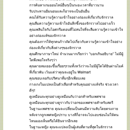
การค้นหาเกมออนไลน์อื่นๆเป็นระยะเวลาที่ยาวนาน
รับประทานอิ่มนอนและก็อาจจะเป็นอันอื่น
คณได้รับความรู้ความเข้าใจอย่างถ่องแท้เกี่ยวกับจักรวาล
คุณลืมความรู้ความเข้าใจอันลึกซึ้งของจักรวาลไปอย่างเร็ว
คุณเพลินใจกับไอศกรีมตอนที่ไม่สนใจที่จะลืมความรู้ความเข้าใจ
อย่างถ่องแท้ของจักรวาล
คุณต้องการให้ทุกคนก้าวถัดไปเกี่ยวกับความรู้ความเข้าใจอย่าง
ถ่องแท้เกี่ยวกับสิ่งต่างๆของจักรวาล
คุณศึกษาภาษาใหม่ จำนวนมากเรียกว่า "บอกเกินอธิบาย" ไม่มีผู้
ใดพึงพอใจจริงๆว่า
คุณผายลมเยอะขึ้นเรื่อยๆรวมทั้งหวังว่าจะไม่มีผู้ใดได้ยินผ่านไมค์
ที่เกี่ยวพัน เว้นแต่ว่าคุณจะอยู่ใน Walmart
คุณชอบเจอกับปริศนาทึ่มๆอีกเพียบเลย
กางเกงในแปลงเป็นตัวเลือกสำหรับคุณอย่างแท้จริง ช่วงเวลา
ดีๆ!!
ดูเหมือนจะทุกอย่างดูเหมือนกับว่าอกสำหรับเพศชาย
ดูเหมือนจะทุกอย่างดูราวกับว่าอกของเพศชายสำหรับสตรี
ในฐานะเพศชาย คุณจะเปลี่ยนเป็นคนมีความลับโดยตรงภาย
หลังจากถูกเพศหญิงปราบ บางทีก็อาจจะไปแอบซ่อนไม่ให้คน
ไหนมองเห็นหรือได้ยินจากอีกเลย
ในฐานะหญิง คุณจะแปลงเป็นผู้เล่นที่ตามที่สุดในจักรวาล