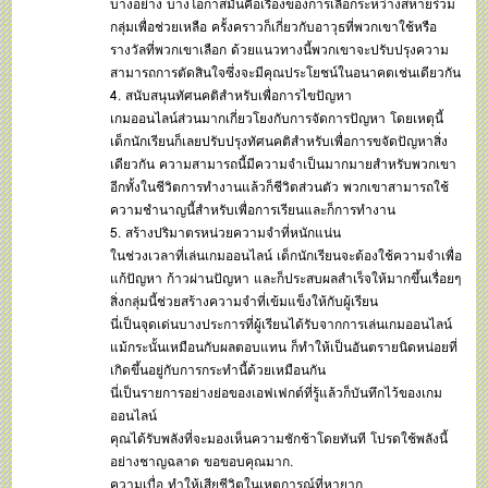
บางอย่าง บางโอกาสมันคือเรื่องของการเลือกระหว่างสหายร่วม
กลุ่มเพื่อช่วยเหลือ ครั้งคราวก็เกี่ยวกับอาวุธที่พวกเขาใช้หรือ
รางวัลที่พวกเขาเลือก ด้วยแนวทางนี้พวกเขาจะปรับปรุงความ
สามารถการตัดสินใจซึ่งจะมีคุณประโยชน์ในอนาคตเช่นเดียวกัน
4. สนับสนุนทัศนคติสำหรับเพื่อการไขปัญหา
เกมออนไลน์ส่วนมากเกี่ยวโยงกับการจัดการปัญหา โดยเหตุนี้
เด็กนักเรียนก็เลยปรับปรุงทัศนคติสำหรับเพื่อการขจัดปัญหาสิ่ง
เดียวกัน ความสามารถนี้มีความจำเป็นมากมายสำหรับพวกเขา
อีกทั้งในชีวิตการทำงานแล้วก็ชีวิตส่วนตัว พวกเขาสามารถใช้
ความชำนาญนี้สำหรับเพื่อการเรียนและก็การทำงาน
5. สร้างปริมาตรหน่วยความจำที่หนักแน่น
ในช่วงเวลาที่เล่นเกมออนไลน์ เด็กนักเรียนจะต้องใช้ความจำเพื่อ
แก้ปัญหา ก้าวผ่านปัญหา และก็ประสบผลสำเร็จให้มากขึ้นเรื่อยๆ
สิ่งกลุ่มนี้ช่วยสร้างความจำที่เข้มแข็งให้กับผู้เรียน
นี่เป็นจุดเด่นบางประการที่ผู้เรียนได้รับจากการเล่นเกมออนไลน์
แม้กระนั้นเหมือนกับผลตอบแทน ก็ทำให้เป็นอันตรายนิดหน่อยที่
เกิดขึ้นอยู่กับการกระทำนี้ด้วยเหมือนกัน
นี่เป็นรายการอย่างย่อของเอฟเฟกต์ที่รู้แล้วก็บันทึกไว้ของเกม
ออนไลน์
คุณได้รับพลังที่จะมองเห็นความชักช้าโดยทันที โปรดใช้พลังนี้
อย่างชาญฉลาด ขอขอบคุณมาก.
ความเบื่อ ทำให้เสียชีวิตในเหตุการณ์ที่หายาก