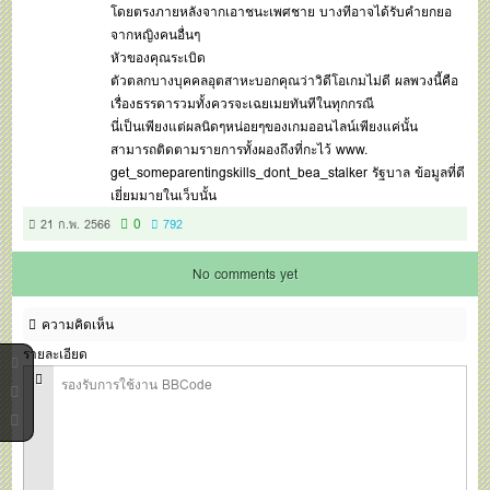
โดยตรงภายหลังจากเอาชนะเพศชาย บางทีอาจได้รับคำยกยอ
จากหญิงคนอื่นๆ
หัวของคุณระเบิด
ตัวตลกบางบุคคลอุตสาหะบอกคุณว่าวิดีโอเกมไม่ดี ผลพวงนี้คือ
เรื่องธรรดารวมทั้งควรจะเฉยเมยทันทีในทุกกรณี
นี่เป็นเพียงแต่ผลนิดๆหน่อยๆของเกมออนไลน์เพียงแค่นั้น
สามารถติดตามรายการทั้งผองถึงที่กะไว้ www.
get_someparentingskills_dont_bea_stalker รัฐบาล ข้อมูลที่ดี
เยี่ยมมายในเว็บนั้น
0
21 ก.พ. 2566
792
No comments yet
ความคิดเห็น
รายละเอียด