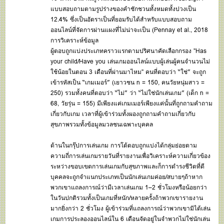
แบบสอบถามตามรูปร่างของคำชักชวนทั้งหมดทั้งปวงเป็น
12.4% ซึ่งเป็นอัตราเป็นที่ยอมรับได้สำหรับแบบสอบถาม
ออนไลน์ที่จัดการผ่านแผงที่ไม่น่าจะเป็น (Pennay et al., 2018
การวิเคราะห์ข้อมูล
ผู้ตอบถูกแบ่งประเภทคราวแรกตามปริศนาคัดเลือกกรอง "Has
your child/Have you เล่นเกมออนไลน์แบบผู้เล่นผู้คนจำนวนไม่
ใช้น้อยในตอน 3 เดือนที่ผ่านมาไหม" คนที่ตอบว่า “ใช่” จะถูก
เข้ารหัสเป็น “เกมเมอร์” (เยาวชน n = 150, คนวัยหนุ่มสาว =
250) รวมทั้งคนที่ตอบว่า “ไม่” ว่า “ไม่ใช่นักเล่นเกม” (เด็ก n =
68, วัยรุ่น = 155) มีเพียงแค่เกมเมอร์เพียงแค่นั้นที่ถูกถามคำถาม
เกี่ยวกับเกม เวลาที่ผู้เข้าร่วมทั้งผองถูกถามคำถามเกี่ยวกับ
สุขภาพรวมทั้งข้อมูลมวลชนเฉพาะบุคคล
ด้านในกรุ๊ปการเล่นเกม การโต้ตอบถูกแบ่งได้กลุ่มย่อยตาม
ความถี่การเล่นเกมรายวันที่รายงานเพื่อวิเคราะห์ความเกี่ยวข้อง
ระหว่างขอบเขตการเล่นเกมกับสุขภาพและก็การดำรงชีวิตที่ดี
บุคคลจะถูกจำแนกประเภทเป็นนักเล่นเกมค่อย/สบายๆถ้าหาก
พวกเขาแถลงการณ์ว่ามีเวลาเล่นเกม 1–2 ชั่วโมงหรือน้อยกว่า
ในวันปกติรวมทั้งเป็นเกมที่หนัก/หลายครั้งถ้าพวกเขารายงาน
มากยิ่งกว่า 2 ชั่วโมง ผู้เข้าร่วมที่แถลงการณ์ว่าพวกเขามิได้เล่น
เกมการประลองออนไลน์ใน 6 เดือนจัดอยู่ในจำพวกไม่ใช่นักเล่น