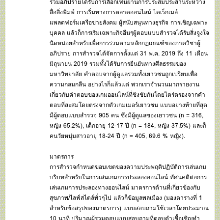
ร่วมอภิปรายได้รับการเลือกเฟ้นผ่านการประสมประสานระหว่าง
สื่อสิ่งพิมพ์ การเริ่มทางการตลาดออนไลน์ ไดเร็กเมล์
แพลตฟอร์มเครือข่ายสังคม ผู้สนับสนุนทางธุรกิจ การเชิญเฉพาะ
บุคคล แล้วก็การเริ่มเฉพาะกิจอื่นๆผู้ตอบแบบสำรวจได้รับสิ่งจูงใจ
นิดหน่อยสำหรับเพื่อการร่วมตามหลักกฏเกณฑ์ของภาควิชาผู้
อภิปราย การสำรวจได้จัดการตั้งแต่ 31 พ.ค. 2019 ถึง 11 เดือน
มิถุนายน 2019 รวมทั้งได้รับการยืนยันทางศีลธรรมของ
มหาวิทยาลัย คำตอบจากผู้ดูแลรวมทั้งเยาวชนถูกเปรียบเพื่อ
ความกลมกลืน อย่างไรก็แล้วแต่ พวกเราจำนวนมากรายงาน
เกี่ยวกับคำตอบของเกมออนไลน์ที่ชิงชัยกันโดยไตร่ตรองจากคำ
ตอบที่สะสมโดยตรงจากตัวเกมเมอร์เยาวชน แบบอย่างท้ายที่สุด
มีผู้ตอบแบบสำรวจ 905 คน ซึ่งมีผู้ดูแลของเยาวชน (n = 316,
หญิง 65.2%), เด็กอายุ 12-17 ปี (n = 184, หญิง 37.5%) และก็
คนวัยหนุ่มสาวอายุ 18-24 ปี (n = 405, 69.6 % หญิง).
มาตรการ
การสำรวจกำหนดขอบเขตของความประพฤติปฏิบัติการเล่นเกม
บริบทสำหรับในการเล่นเกมการประลองออนไลน์ ทัศนคติต่อการ
เล่นเกมการประลองทางออนไลน์ มาตรการด้านที่เกี่ยวข้องกับ
สุขภาพ/ไลฟ์สไตล์ทั่วๆไป แล้วก็ข้อมูลพลเมือง (มองตารางที่ 1
สำหรับข้อสรุปของมาตรการ) แบบสอบถามใช้เวลาโดยประมาณ
10 นาที ปริมาณผู้ร่วมตอบแบบสอบถามที่ตอบคำเชื้อเชิญทำ