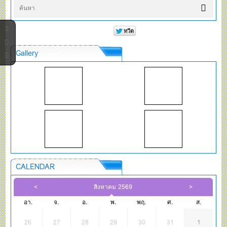
Gallery
CALENDAR
สิงหาคม 2569
อา.
จ.
อ.
พ.
พฤ.
ศ.
ส.
26
27
28
29
30
31
1