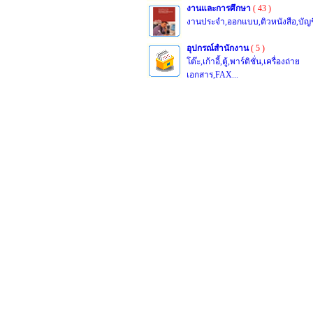
งานและการศึกษา
( 43 )
งานประจำ,ออกแบบ,ติวหนังสือ,บัญชี
อุปกรณ์สำนักงาน
( 5 )
โต๊ะ,เก้าอี้,ตู้,พาร์ติชั่น,เครื่องถ่าย
เอกสาร,FAX...