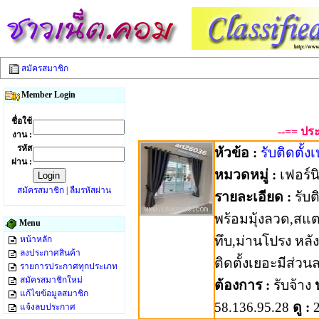
สมัครสมาชิก
Member Login
ชื่อใช้
--== ประ
งาน :
รหัส
หัวข้อ :
รับติดตั้ง
ผ่าน :
หมวดหมู่ :
เฟอร์นิ
สมัครสมาชิก
|
ลืมรหัสผ่าน
รายละเอียด :
รับต
พร้อมมุ้งลวด,สแต
Menu
ทึบ,ม่านโปรง หลั
หน้าหลัก
ลงประกาศสินค้า
ติดตั้งเยอะมีส่วน
รายการประกาศทุกประเภท
สมัครสมาชิกใหม่
ต้องการ :
รับจ้าง
แก้ไขข้อมูลสมาชิก
58.136.95.28
ดู :
2
แจ้งลบประกาศ