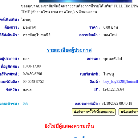
ขออนุญาตประชาสัมพันธ์คนว่างงานต้องการมีรายได้เสริม" FULL TIME/P
TIME (ทำงานโซน บขส.หาดใหญ่) ↘ลักษณะงาน
ซต์เพิ่มเติม :
ไม่ระบุ
ต้องการ :
ประกาศ
ราคา :
0.00 บาท
วิธีส่งสินค้า :
ทางพัสดุไปรษณีย์
สภาพสินค้า :
ของใหม่
รายละเอียดผู้ประกาศ
่อผู้ประกาศ :
บอย
สถานะ :
บุคคลทั่วไป
10.00-17.00
ที่อยู่ติดต่อ :
0-9459-6296
อร์โทรศัพท์ :
เบอร์แฟกซ์ :
ไม่ระบุ
09-6648-9752
boy_boy2520@hotmail
เบอร์มือถือ :
อีเมล์ :
IP :
124.122.39.64
จังหวัด :
สงขลา
699
31/10/2022 09:40:18
คนเข้าชม :
ลงประกาศเมื่อ :
ยังไม่มีผู้แสดงความเห็น