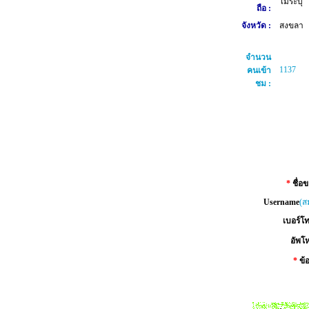
ไม่ระบุ
ถือ :
จังหวัด :
สงขลา
จำนวน
1137
คนเข้า
ชม :
*
ชื่อ
Username
(ส
เบอร์โท
อัพโห
*
ข้