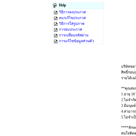
Help
วิธีการลงประกาศ
ลบ/แก้ไขประกาศ
วิธีการใส่รูปภาพ
การลบประกาศ
การเปลี่ยนรหัสผ่าน
การแก้ไขข้อมูลส่วนตัว
บริษัทขย
สิทธิ์ก่อน)
รายได้เฉล
**คุณสมบ
1.อายุ 18 
2.ไม่จำก
3.มีมนุษย์
4.สามารถท
5.ไม่จำเ
****ลักษ
สนใจติดต่