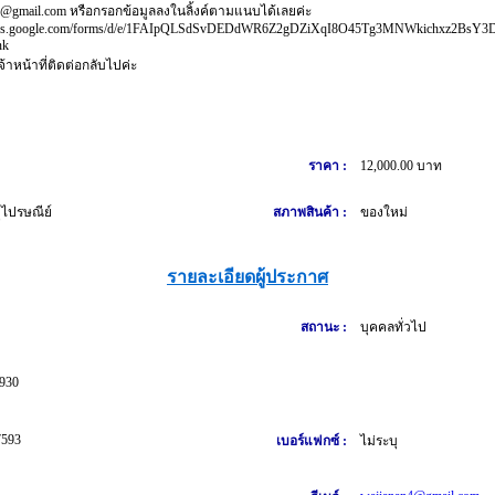
4@gmail.com หรือกรอกข้อมูลลงในลิ้งค์ตามแนบได้เลยค่ะ
docs.google.com/forms/d/e/1FAIpQLSdSvDEDdWR6Z2gDZiXqI8O45Tg3MNWkichxz2BsY3D
nk
จ้าหน้าที่ติดต่อกลับไปค่ะ
ราคา :
12,000.00 บาท
ไปรษณีย์
สภาพสินค้า :
ของใหม่
รายละเอียดผู้ประกาศ
สถานะ :
บุคคลทั่วไป
930
7593
เบอร์แฟกซ์ :
ไม่ระบุ