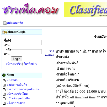
สมัครสมาชิก
Member Login
รับสมั
ชื่อใช้
งาน :
รหัส
ราย
บริษัทขยายสาขาเพิ่มสาขาหาดใหญ
ผ่าน :
ละเอียด
ตำแหน่ง
:
-ประชาสัมพันธ์
สมัครสมาชิก
|
ลืมรหัสผ่าน
-ฝ่ายการขาย
-ฝ่ายสื่อโฆษณา
Menu
-ฝ่ายต้อนรับ/PR
หน้าหลัก
ลงประกาศสินค้า
(สมัครก่อนมีสิทธิ์ก่อน)
รายการประกาศทุกประเภท
รายได้เฉลี่ย 12,000-15,000 บาท/
สมัครสมาชิกใหม่
ทำได้ทั้งFull time/Part time สาม
แก้ไขข้อมูลสมาชิก
**คุณสมบัติ
แจ้งลบประกาศ