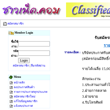
สมัครสมาชิก
Member Login
รับสมัคร
ชื่อใช้
ราย
งาน :
รหัส
รายละเอียด :
บริษัทประกาศรับ
ผ่าน :
(สมัครก่อนมีสิทธิ์
สมัครสมาชิก
|
ลืมรหัสผ่าน
รายได้เฉลี่ย 15,
Menu
ลักษณะงาน
หน้าหลัก
1.ประสานงานทั่ว
ลงประกาศสินค้า
2.ฝ่ายการตลาด
รายการประกาศทุกประเภท
3.ฝ่ายขาย
สมัครสมาชิกใหม่
แก้ไขข้อมูลสมาชิก
4.รับโทรศัพท์
แจ้งลบประกาศ