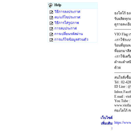
Help
วิธีการลงประกาศ
ธงโลโก้ ธง
ลบ/แก้ไขประกาศ
รับผลิตทุก
วิธีการใส่รูปภาพ
ดูรายละเอีย
การลบประกาศ
--------------
การเปลี่ยนรหัสผ่าน
VIO Flag เ
การแก้ไขข้อมูลส่วนตัว
-เราใช้ระ
ร้อนที่อุณ
ที่ออกมาสีส
-เราใช้เคร
ดำจะดำสนิท
ด้วย
--------------
สนใจสั่งซื้อ
Tel : 02-42
ID Line : @
Inbox Face
E mail : vi
You Tube 
www.viofla
#ธงโลโก้ #
เว็บไซต์
https://
เพิ่มเติม
: