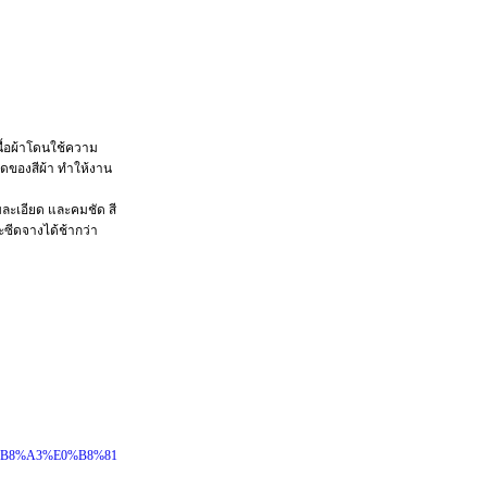
ื้อผ้าโดนใช้ความ
สดของสีผ้า ทำให้งาน
มละเอียด และคมชัด สี
ะซีดจางได้ช้ากว่า
0%B8%A3%E0%B8%81