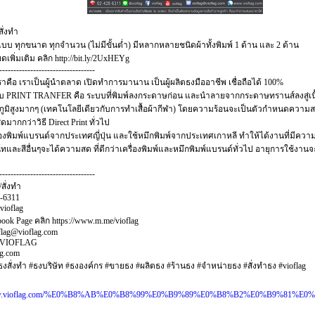
สั่งทำ
แบบ ทุกขนาด ทุกจำนวน (ไม่มีขั้นต่ำ) มีหลากหลายชนิดผ้าทั้งพิมพ์ 1 ด้าน และ 2 ด้าน
ดเพิ่มเติม คลิก http://bit.ly/2UxHEYg
----------------------------------
ราคือ เราเป็นผู้นำตลาด เปิดทำการมานาน เป็นผู้ผลิตธงมืออาชีพ เชื่อถือได้ 100%
บบ PRINT TRANFER คือ ระบบที่พิมพ์ลงกระดาษก่อน และนำลายจากกระดาษทรานส์ลงสู่เน
หภูมิสูงมากๆ (เทคโนโลยีเดียวกับการทำเสื้อผ้ากีฬา) โดยความร้อนจะเป็นตัวกำหนดความ
ดมากกว่าวิธี Direct Print ทั่วไป
ื่องพิมพ์แบรนด์จากประเทศญี่ปุ่น และใช้หมึกพิมพ์จากประเทศเกาหลี ทำให้ได้งานที่มีควา
และสีอื่นๆจะได้ความสด ที่ดีกว่าเครื่องพิมพ์และหมึกพิมพ์แบรนด์ทั่วไป อายุการใช้งานจ
----------------------------------
/สั่งทำ
8-6311
vioflag
book Page คลิก https://www.m.me/vioflag
oflag@vioflag.com
: VIOFLAG
g.com
ธงสั่งทำ #ธงบริษัท #ธงองค์กร #ขายธง #ผลิตธง #ร้านธง #จำหน่ายธง #สั่งทำธง #vioflag
www.vioflag.com/%E0%B8%AB%E0%B8%99%E0%B9%89%E0%B8%B2%E0%B9%81%E