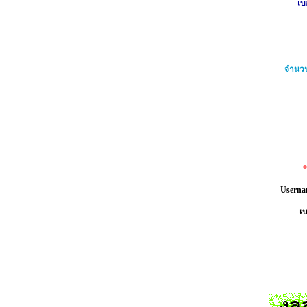
เบ
จำนวน
Userna
เบ