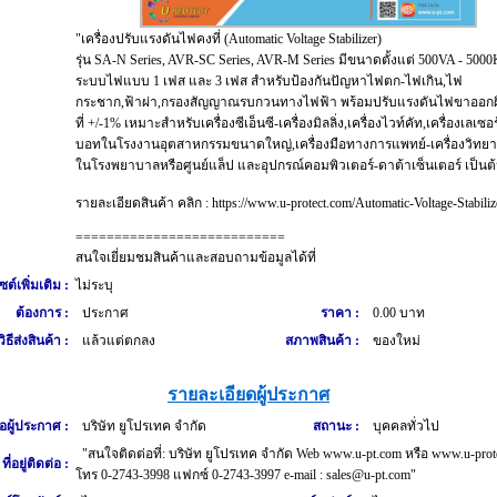
"เครื่องปรับแรงดันไฟคงที่ (Automatic Voltage Stabilizer)
รุ่น SA-N Series, AVR-SC Series, AVR-M Series มีขนาดตั้งแต่ 500VA - 500
ระบบไฟแบบ 1 เฟส และ 3 เฟส สำหรับป้องกันปัญหาไฟตก-ไฟเกิน,ไฟ
กระชาก,ฟ้าผ่า,กรองสัญญาณรบกวนทางไฟฟ้า พร้อมปรับแรงดันไฟขาออกผิ
ที่ +/-1% เหมาะสำหรับเครื่องซีเอ็นซี-เครื่องมิลลิ่ง,เครื่องไวท์คัท,เครื่องเลเซอ
บอทในโรงงานอุตสาหกรรมขนาดใหญ่,เครื่องมือทางการแพทย์-เครื่องวิทยา
ในโรงพยาบาลหรือศูนย์แล็ป และอุปกรณ์คอมพิวเตอร์-ดาต้าเซ็นเตอร์ เป็นต
รายละเอียดสินค้า คลิก : https://www.u-protect.com/Automatic-Voltage-Stabiliz
===========================
สนใจเยี่ยมชมสินค้าและสอบถามข้อมูลได้ที่
ซต์เพิ่มเติม :
ไม่ระบุ
ต้องการ :
ประกาศ
ราคา :
0.00 บาท
วิธีส่งสินค้า :
แล้วแต่ตกลง
สภาพสินค้า :
ของใหม่
รายละเอียดผู้ประกาศ
่อผู้ประกาศ :
บริษัท ยูโปรเทค จำกัด
สถานะ :
บุคคลทั่วไป
"สนใจติดต่อที่: บริษัท ยูโปรเทค จำกัด Web www.u-pt.com หรือ www.u-prot
ที่อยู่ติดต่อ :
โทร 0-2743-3998 แฟกซ์ 0-2743-3997 e-mail : sales@u-pt.com"