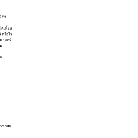
0KVA
ดเพี้ยน
ร์ หรือโร
ศาสตร์
้น
er
ect.com