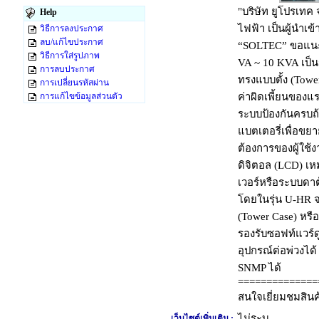
"บริษัท ยูโปรเทค 
Help
ไฟฟ้า เป็นผู้นำเข
วิธีการลงประกาศ
ลบ/แก้ไขประกาศ
“SOLTEC” ขอแนะนำ
วิธีการใส่รูปภาพ
VA ~ 10 KVA เป็นร
การลบประกาศ
ทรงแบบตั้ง (Tow
การเปลี่ยนรหัสผ่าน
ค่าผิดเพี้ยนของแร
การแก้ไขข้อมูลส่วนตัว
ระบบป้องกันครบถ้ว
แบตเตอรี่เพื่อข
ต้องการของผู้ใช้
ดิจิตอล (LCD) เ
เวอร์หรือระบบดาต้
โดยในรุ่น U-HR จะ
(Tower Case) หรื
รองรับซอฟท์แวร์
อุปกรณ์ต่อพ่วงได
SNMP ได้
==============
สนใจเยี่ยมชมสินค
ไม่ระบุ
เว็บไซต์เพิ่มเติม :