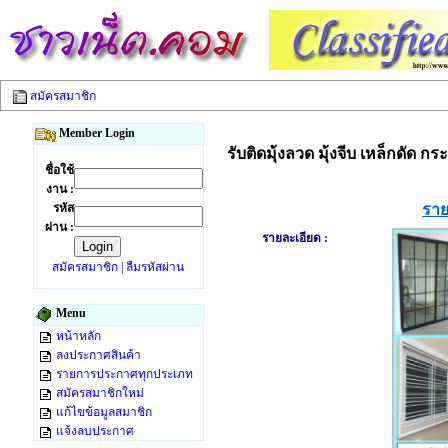
สมัครสมาชิก
Member Login
รับติดมุ้งลวด มุ้งจีบ เหล็กดัด กร
ชื่อใช้
งาน :
รหัส
ราย
ผ่าน :
รายละเอียด :
สมัครสมาชิก
|
ลืมรหัสผ่าน
Menu
หน้าหลัก
ลงประกาศสินค้า
รายการประกาศทุกประเภท
สมัครสมาชิกใหม่
แก้ไขข้อมูลสมาชิก
แจ้งลบประกาศ