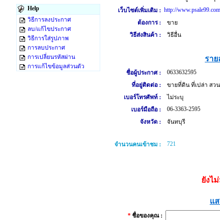
Help
http://www.psale99.com
เว็บไซต์เพิ่มเติม :
วิธีการลงประกาศ
ต้องการ :
ขาย
ลบ/แก้ไขประกาศ
วิธีส่งสินค้า :
วิธีอื่น
วิธีการใส่รูปภาพ
การลบประกาศ
การเปลี่ยนรหัสผ่าน
รายล
การแก้ไขข้อมูลส่วนตัว
0633632595
ชื่อผู้ประกาศ :
ที่อยู่ติดต่อ :
ขายที่ดิน ที่เปล่า ส
เบอร์โทรศัพท์ :
ไม่ระบุ
06-3363-2595
เบอร์มือถือ :
จังหวัด :
จันทบุรี
721
จำนวนคนเข้าชม :
ยังไม
แส
*
ชื่อของคุณ :