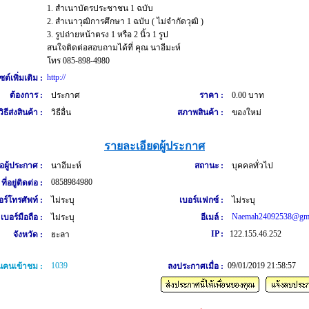
1. สำเนาบัตรประชาชน 1 ฉบับ
2. สำเนาวุฒิการศึกษา 1 ฉบับ ( ไม่จำกัดวุฒิ )
3. รูปถ่ายหน้าตรง 1 หรือ 2 นิ้ว 1 รูป
สนใจติดต่อสอบถามได้ที่ คุณ นาอีมะห์
โทร 085-898-4980
http://
ซต์เพิ่มเติม :
ต้องการ :
ประกาศ
ราคา :
0.00 บาท
วิธีส่งสินค้า :
วิธีอื่น
สภาพสินค้า :
ของใหม่
รายละเอียดผู้ประกาศ
่อผู้ประกาศ :
นาอีมะห์
สถานะ :
บุคคลทั่วไป
0858984980
ที่อยู่ติดต่อ :
อร์โทรศัพท์ :
ไม่ระบุ
เบอร์แฟกซ์ :
ไม่ระบุ
Naemah24092538@gma
เบอร์มือถือ :
ไม่ระบุ
อีเมล์ :
IP :
122.155.46.252
จังหวัด :
ยะลา
1039
09/01/2019 21:58:57
คนเข้าชม :
ลงประกาศเมื่อ :