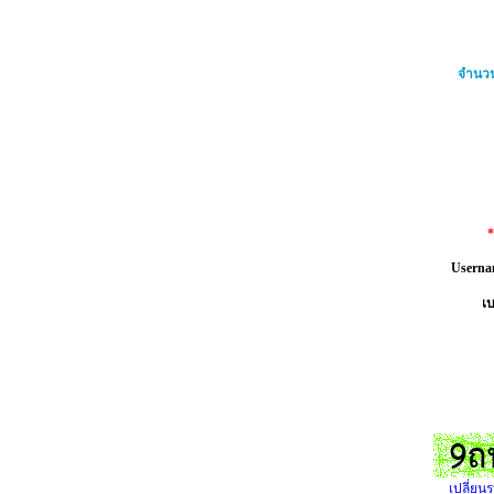
จำนวน
Userna
เบ
เปลี่ยนร