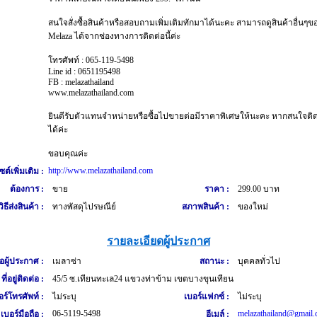
สนใจสั่งซื้อสินค้าหรือสอบถามเพิ่มเติมทักมาได้นะคะ สามารถดูสินค้าอื่นๆข
Melaza ได้จากช่องทางการติดต่อนี้ค่ะ
โทรศัพท์ : 065-119-5498
Line id : 0651195498
FB : melazathailand
www.melazathailand.com
ยินดีรับตัวแทนจำหน่ายหรือซื้อไปขายต่อมีราคาพิเศษให้นะคะ หากสนใจติ
ได้ค่ะ
ขอบคุณค่ะ
http://www.melazathailand.com
ซต์เพิ่มเติม :
ต้องการ :
ขาย
ราคา :
299.00 บาท
วิธีส่งสินค้า :
ทางพัสดุไปรษณีย์
สภาพสินค้า :
ของใหม่
รายละเอียดผู้ประกาศ
่อผู้ประกาศ :
เมลาซ่า
สถานะ :
บุคคลทั่วไป
ที่อยู่ติดต่อ :
45/5 ซ.เทียนทะเล24 แขวงท่าข้าม เขตบางขุนเทียน
อร์โทรศัพท์ :
ไม่ระบุ
เบอร์แฟกซ์ :
ไม่ระบุ
06-5119-5498
melazathailand@gmail
เบอร์มือถือ :
อีเมล์ :