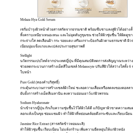
Melaza Hya Gold Serum
เซรั่มบำรุงผิวหน้าด้วยสารสกัดจากธรรมชาติ พร้อมซึบซาบลงสู่ผิวได้อย่างล้ำ
ทิ้งคราบเหนียวเหนอะหนะ และไม่อุดตันรูขุมขน ช่วยให้ผิวชุ่มชื่น ให้ผิดดูข
กระจ่างใส ลดเลือนฝ้า กระ รอยแดง เสริมเกราะป้องกันผิวตามธรรมชาติ ผิวจะ
เนียนนุ่มแข็งแรงและเปล่งประกายสุขภาพดี
Stellight
นวัตกรรมเปปไทด์จากประเทศญี่ปุ่น ที่มีคุณสมบัติลดการส่งสัญญาณระหว่าง
ช่วยลดกระบวนการสร้างเม็ดสีในเซลล์ Melanocyte ปรับสีผิวให้สว่างใสทั้ง 6 จุ
ใบหน้า
Pure Gold (ทองคำบริสุทธิ์)
กระตุ้นกระบวนการสร้างเซลล์ผิวใหม่ ชะลอความเสื่อมหรือลดลงของคอลลา
ยับยั้งการสร้างเม็ดสีเมลานิน คงความอ่อนเยาว์แก่ผิวพรรณ
Sodium Hyaluronate
นำเข้าจากญี่ปุ่น กักเก็บความชุ่มชื้นไว้ใต้ผิวได้ดี แก้ปัญหาผิวขาดความสมด
ลอกแห้งเป็นขุย ซ่อมแซมผิว ทำให้ผิวที่หย่อนคล้อยตึงกระชับและเรียบเนียน
Jasmine Rice Extract (สารสกัดข้าวหอมมะลิ)
ทำให้ผิวชุ่มชื้น เรียบเนียน ไม่แห้งกร้าน เพิ่มความยืดหยุ่นให้แก่ผิวหนัง