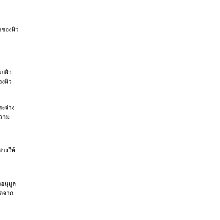
บของผิว
ก่ผิว
องผิว
ระจ่าง
ความ
่างให้
กอนุมูล
กิดจาก