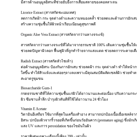
มีสารต้านอนุมูลอิสระที่ช่วยยับยี้งการเสื่อมสลายของคอลลาเจน
Licorice Extract (สารสกัดชะเอมเทศ)
ลดการเกิดฝ้า กระ จุดด่างดำและความหมองคล้ำ ช่วยลดและต้านการอักเส
สร้างความชุ่มชื้นให้ผิวหน้าเรียบเนียนดูสุขภาพดี
Organic Aloe Vera Extract (สารสกัดจากว่านหางจระเข้)
สารสกัดจากว่านหางจระเข้ที่ได้มาจากธรรมชาติ 100% เติมความชุ่มชื้นให้แ
ช่วยลดปัญหาผิวลอก ฟื้นฟูผิวที่ถูกทำร้ายจากแสงแดด ช่วยลดการระคายเคื
Radish Extract (สารสกัดหัวไชเท้า)
ต่อต้านอนุมูลอิสระ ป้องกันการอักเสบ ช่วยลดฝ้า กระ จุดด่างดำ ทำให้หน้าก
ใสขึ้น ทำให้สิวแห้งและค่อยๆจางลงเพราะมีคุณสมบัติผลัดเซลล์ผิว ช่วยทำ
สะอาดรูขุมขน
Biosaccharide Gum-1
กรดธรรมชาติที่ให้ความชุ่มชื้นแก่ผิวได้ยาวนานและต่อเนื่อง ปรับความกระจ
ผิว ซึมซาบล้ำลึก บำรุงผิวทันทีที่ใช้ได้ยาวนาน 24 ชั่วโมง
Vitamin E Acetate
วิตามินอีเสถียร ใช้มากที่สุดในเครื่องสำอาง สามารถปกป้องเนื้อเยื่อเซลล์จา
อิสระ ปกป้องผิวจากริ้วรอยที่เกิดขึ้นก่อนวัยอันควร (premature aging) ซึ่งมักเ
แสง UV และการ peroxidation ของไขมันในผิว
ราคาพิเศษเฉพาะเดือนนี้เพียง 299.- เท่านั้น