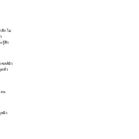
ลึก ไม่
าว
รู้สึก
เซลล์ผิว
ดทั่ว
เจน
ุลผิว