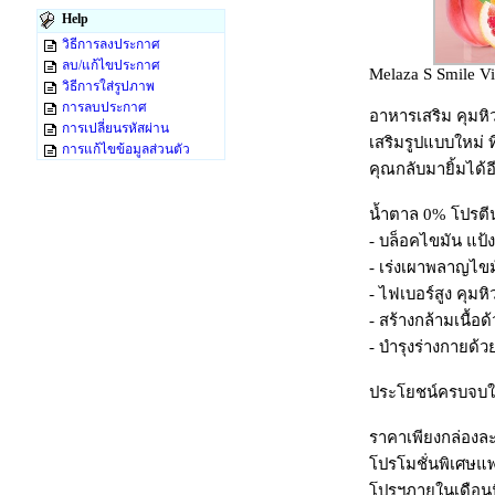
Help
วิธีการลงประกาศ
ลบ/แก้ไขประกาศ
Melaza S Smile Vi
วิธีการใส่รูปภาพ
การลบประกาศ
อาหารเสริม คุมหิ
การเปลี่ยนรหัสผ่าน
เสริมรูปแบบใหม่ 
การแก้ไขข้อมูลส่วนตัว
คุณกลับมายิ้มได้อี
น้ำตาล 0% โปรตีน
- บล็อคไขมัน แป้
- เร่งเผาพลาญไข
- ไฟเบอร์สูง คุม
- สร้างกล้ามเนื้อด
- บำรุงร่างกายด้ว
ประโยชน์ครบจบใน
ราคาเพียงกล่องละ
โปรโมชั่นพิเศษแพค
โปรฯภายในเดือนนี้