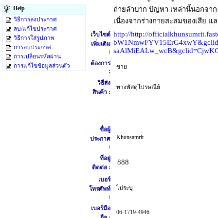
Help
ถ่ายลำบาก ปัญหา เหล่านี้นอกจา
วิธีการลงประกาศ
เนื่องจากร่างกายสะสมของเสีย และ
ลบ/แก้ไขประกาศ
http://http://officialkhunsumr
เว็บไซต์
วิธีการใส่รูปภาพ
bW1NmwFYV15ErG4xwY&gclid
เพิ่มเติม
การลบประกาศ
saAlMiEALw_wcB&gclid=CjwK
:
การเปลี่ยนรหัสผ่าน
ต้องการ
การแก้ไขข้อมูลส่วนตัว
ขาย
:
วิธีส่ง
ทางพัสดุไปรษณีย์
สินค้า :
ชื่อผู้
Khunsamrit
ประกาศ
:
ที่อยู่
888
ติดต่อ :
เบอร์
ไม่ระบุ
โทรศัพท์
:
เบอร์มือ
06-1719-4946
ถือ :