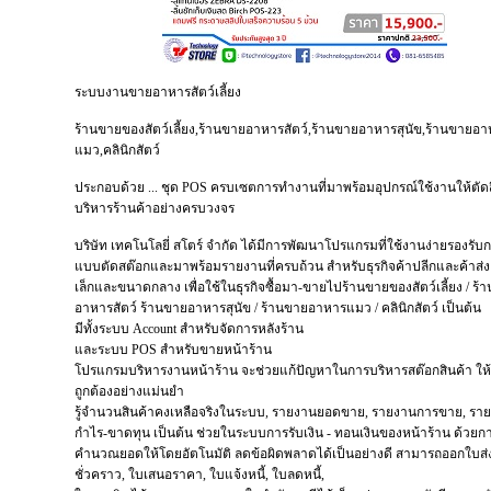
ระบบงานขายอาหารสัตว์เลี้ยง
ร้านขายของสัตว์เลี้ยง,ร้านขายอาหารสัตว์,ร้านขายอาหารสุนัข,ร้านขายอ
แมว,คลินิกสัตว์
ประกอบด้วย ... ชุด POS ครบเซตการทำงานที่มาพร้อมอุปกรณ์ใช้งานให้ตัด
บริหารร้านค้าอย่างครบวงจร
บริษัท เทคโนโลยี่ สโตร์ จำกัด ได้มีการพัฒนาโปรแกรมที่ใช้งานง่ายรองรั
แบบตัดสต๊อกและมาพร้อมรายงานที่ครบถ้วน สำหรับธุรกิจค้าปลีกและค้าส่
เล็กและขนาดกลาง เพื่อใช้ในธุรกิจซื้อมา-ขายไปร้านขายของสัตว์เลี้ยง / ร้
อาหารสัตว์ ร้านขายอาหารสุนัข / ร้านขายอาหารแมว / คลินิกสัตว์ เป็นต้น
มีทั้งระบบ Account สำหรับจัดการหลังร้าน
และระบบ POS สำหรับขายหน้าร้าน
โปรแกรมบริหารงานหน้าร้าน จะช่วยแก้ปัญหาในการบริหารสต๊อกสินค้า ให
ถูกต้องอย่างแม่นยำ
รู้จำนวนสินค้าคงเหลือจริงในระบบ, รายงานยอดขาย, รายงานการขาย, รา
กำไร-ขาดทุน เป็นต้น ช่วยในระบบการรับเงิน - ทอนเงินของหน้าร้าน ด้วยก
คำนวณยอดให้โดยอัตโนมัติ ลดข้อผิดพลาดได้เป็นอย่างดี สามารถออกใบส่ง
ชั่วคราว, ใบเสนอราคา, ใบแจ้งหนี้, ใบลดหนี้,