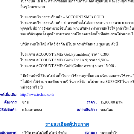
ใบวางบิล ได้ และ สามารถออกใบกำกับภาษีได้เต็มรูปแบบ และยังมีคุณสมบัต
อื่นๆ อีกมากมาย
โปรแกรมบริหารงานร้านค้า - ACCOUNT SMEs GOLD
โปรแกรมบริหารงานร้านค้า สามารถติดตั้งได้อย่างสะดวก ง่ายดาย และรวด
ทุกๆครั้งที่มีการอัพเดทเวอร์ชั่นใหม่ ทางบริษัทจะทำการอัพไว้ให้ลูกค้าในเว็
ของบริษัททุกครั้ง ลูกค้าสามารถดาวน์โหลดมาติดตั้งเพื่ออัพเกรดโปรแกรมไ
บริษัท เทคโนโลยี่ สโตร์ จำกัด มีโปรแกรมที่พัฒนา 3 รูปแบบ ดังนี้
โปรแกรม ACCOUNT SMEs Gold (Standalone) ราคา 6,300.-
โปรแกรม ACCOUNT SMEs Gold (For LAN) ราคา 9,500.-
โปรแกรม ACCOUNT SMEs Gold (Online สาขา) ราคา 15,000.-
" มีเจ้าหน้าที่ รีโมทไปติดตั้งในการใช้งานทุกขั้นตอน พร้อมสอนการใช้งาน "
" ไม่มีค่าใช้จ่าย รายเดือน รายปี ในการใช้งานโปรแกรม SUPPORT ในการ
หน้าจอ ฟรี 1 ปี
http://www.techno.co.th
ซต์เพิ่มเติม :
ต้องการ :
ขาย
ราคา :
15,900.00 บาท
วิธีส่งสินค้า :
แล้วแต่ตกลง
สภาพสินค้า :
ของใหม่
รายละเอียดผู้ประกาศ
่อผู้ประกาศ :
บริษัท เทคโนโลยี่ สโตร์ จำกัด
สถานะ :
บุคคลทั่วไป