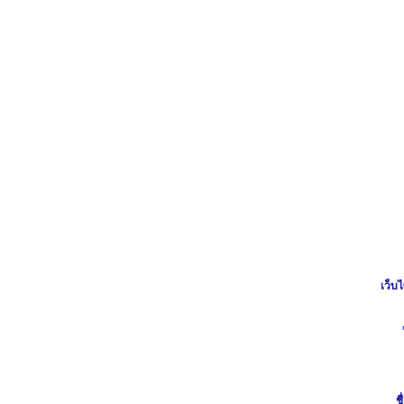
เว็บไ
ชื