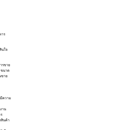
าหาร
สินใจ
บการขาย
ง ขนาด
านขาย
้มีความ
ยงาน
าร
สินค้า