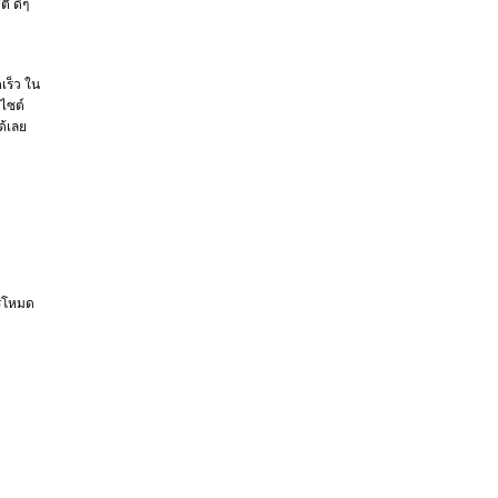
ิ ดีๆ
เร็ว ใน
บไซต์
ด้เลย
รีโหมด