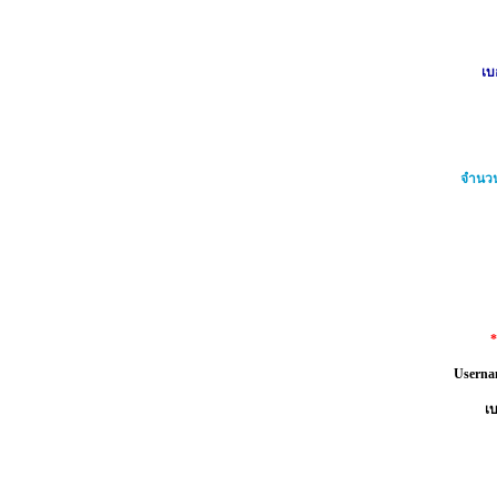
เบ
จำนวน
Userna
เบ