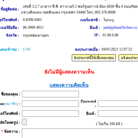
เลขที่ 3,5,7 อาคาร ซี.พี. ทาวเวอร์ 2 ฟอร์จูนทาวน์ ห้อง 4E69 ชั้น 4 ถนนรัช
ที่อยู่ติดต่อ :
แขวงดินแดง เขตดินแดง กรุงเทพฯ 10400 โทร, 095-370-8098
0-8398-9401
อร์โทรศัพท์ :
เบอร์แฟกซ์ :
ไม่ระบุ
08-3989-4011
pantipplaza@techno.co.
เบอร์มือถือ :
อีเมล์ :
IP :
61.90.6.88
จังหวัด :
กรุงเทพมหานคร
1169
04/01/2021 12:07:52
คนเข้าชม :
ลงประกาศเมื่อ :
ยังไม่มีผู้แสดงความเห็น
แสดงความคิดเห็น
*
ชื่อของคุณ :
Password
me
(สมาชิก)
:
:
อร์โทรศัพท์ :
อีเมล์ :
อัพโหลดรูป :
( ไม่เกิน 100 kB )
*
ข้อความ :