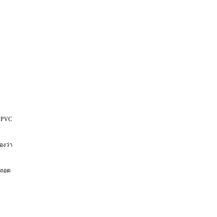
ม PVC
องว่า
รถถอด