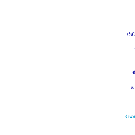
เว็บไ
ชื
เบ
จำนวน