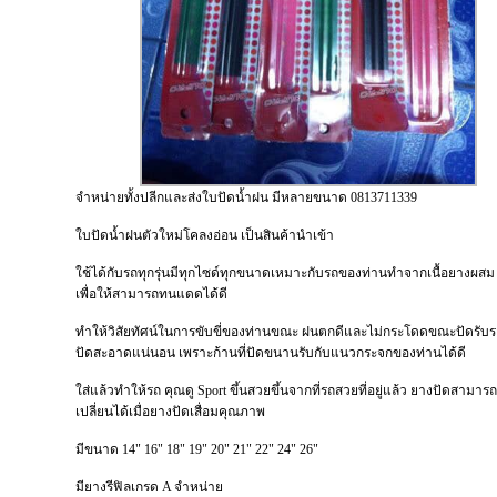
จำหน่ายทั้งปลีกและส่งใบปัดน้ำฝน มีหลายขนาด 0813711339
ใบปัดน้ำฝนตัวใหม่โคลงอ่อน เป็นสินค้านำเข้า
ใช้ได้กับรถทุกรุ่นมีทุกไซด์ทุกขนาดเหมาะกับรถของท่านทำจากเนื้อยางผส
เพื่อให้สามารถทนแดดได้ดี
ทำให้วิสัยทัศน์ในการขับขี่ของท่านขณะ ฝนตกดีและไม่กระโดดขณะปัดรับร
ปัดสะอาดแน่นอน เพราะก้านที่ปัดขนานรับกับแนวกระจกของท่านได้ดี
ใส่แล้วทำให้รถ คุณดู Sport ขึ้นสวยขึ้นจากที่รถสวยที่อยู่แล้ว ยางปัดสามา
เปลี่ยนได้เมื่อยางปัดเสื่อมคุณภาพ
มีขนาด 14" 16" 18" 19" 20" 21" 22" 24" 26"
มียางรีฟิลเกรด A จำหน่าย