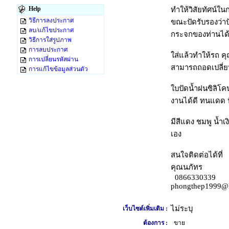
Help
ทำให้วิสัยทัศน์
วิธีการลงประกาศ
ขณะปัดรับรองว่า
ลบ/แก้ไขประกาศ
กระจกของท่านได้
วิธีการใส่รูปภาพ
การลบประกาศ
ใส่แล้วทำให้รถ คุณ
การเปลี่ยนรหัสผ่าน
สามารถถอดเปลี่ยน
การแก้ไขข้อมูลส่วนตัว
ใบปัดน้ำฝนซิลิโคน
งานได้ดี ทนแดด 
มีสีแดง ชมพู น้ำเ
เอง
สนใจติดต่อได้ที่
คุณนภัทร
0866330339
phongthep1999@
ไม่ระบุ
เว็บไซต์เพิ่มเติม :
ต้องการ :
ขาย