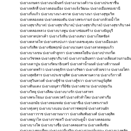
ปะยางเกษตร ปะยางนวมินทร์ ปะยางงามวงศ์วาน ปะยางประชาชื่น
ปะยางหลักสี่ ปะยางดอนเมือง ปะยางแจ้งวัฒนะ ปะยางเมืองทองธานี
ปะยางกิ่งแก้ว ปะยางบางนา-ตราด ปะยางบางนา ปะยางสุขุมวิท
ปะยางคลองเตย ปะยางคลองตัน ปะยางพระราม4 ปะยางกล้วยน้ำไท
ปะยางสุขาภิบาล1 ปะยางสุขาภิบาล2 ปะยางสุขาภิบาล3 ปะยางสุขาภิบาล4
ปะยางคลองหลวง ปะยางบางพูน ปะยางซ่อมสร้าง ปะยางธัญบุรี
ปะยางลาดปลาเค้า ปะยางวังหิน ปะยางเสนา ปะยางโชคชัย4
ปะยางตลาดไท ปะยางสรงปะภา ปะยางเตชะตุงคะ ปะยางเมืองเอก
ปะยางรังสิต ปะยางชัยพฤกษ์ ปะยางนวนคร ปะยางลาดหลุมแก้ว
ปะยางบางเขน ปะยางลำลูกกา ปะยางพหลโยธิน ปะยางปากเกร็ด
ปะยางวัชรพล ปะยางสุขาภิบาล5 ปะยางรามอินทรา ปะยางเลียบด่วนรามอิ
ปะยางเตาปูน ปะยางรัตนาธิเบศร์ ปะยางท่าน้ำนนท์ ปะยางติวานนท์
ปะยางลาดพร้าว ปะยางจตุจักร ปะยางรัชดา ปะยางห้วยขวาง ปะยางอโศก
ปะยางสุทธิสาร ปะยางประชาอุทิศ ปะยางสะพานควาย ปะยางวิภาวดี
ปะยางสุวินทวงศ์ ปะยางคู้ซ้าย ปะยางคู้ขวา ปะยางราษฎร์อุทิศ
ปะยางดินแดง ปะยางอนุสาวรีย์ชัย ปะยางสยาม ปะยางปทุมวัน
ปะยางวิทยุ ปะยางสีลม ปะยางบางรัก ปะยางสาทร
ปะยางพระโขนง ปะยางเทเวศร์ ปะยางหัวลำโพง ปะยางท่าเรือ
ปะยางเอกมัย ปะยางทองหล่อ ปะยางอาซีเอ ปะยางพระราม9
ปะยางทุ่งครุ ปะยางบางบอน ปะยางราชพฤกษ์ ปะยางสวนผัก
ปะยางเยาวราช ปะยางยานนาวา ปะยางสัมพันธวงศ์ ปะยางดุสิต
ปะยางพญาไท ปะยางราชเทวี ปะยางประตูน้ำ ปะยางคลองถม
ปะยางบางโพ ปะยางบางซื่อ ปะยางคลองสาน ปะยางตลิ่งชัน
ปะยางบางขุนเทียน ปะยางภาษีเจริญ ปะยางราษฎร์บูรณะ ปะยางบางพลัด