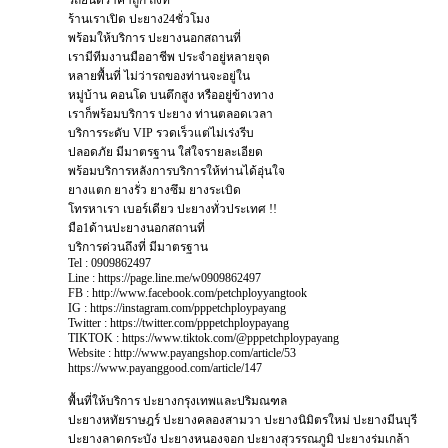
รถยนต์ราคาถูก ถึงที่
ร้านเราเปิด ปะยาง24ชั่วโมง
พร้อมให้บริการ ปะยางนอกสถานที่
เรามีทีมงานมืออาชีพ ประจำอยู่หลายจุด
หลายพื้นที่ ไม่ว่ารถของท่านจะอยู่ใน
หมู่บ้าน คอนโด บนตึกสูง หรืออยู่ข้างทาง
เราก็พร้อมบริการ ปะยาง ท่านตลอดเวลา
บริการระดับ VIP รวดเร็วแต่ไม่เร่งรีบ
ปลอดภัย มีมาตรฐาน ใส่ใจรายละเอียด
พร้อมบริการหลังการบริการให้ท่านได้อุ่นใจ
ยางแตก ยางรั่ว ยางซึม ยางระเบิด
โทรหาเรา เบอร์เดียว ปะยางทั่วประเทศ !!
มือ1ด้านปะยางนอกสถานที่
บริการด่วนถึงที่ มีมาตรฐาน
Tel : 0909862497
Line : https://page.line.me/w0909862497
FB : http://www.facebook.com/petchployyangtook
IG : https://instagram.com/pppetchploypayang
Twitter : https://twitter.com/pppetchploypayang
TIKTOK : https://www.tiktok.com/@pppetchploypayang
Website : http://www.payangshop.com/article/53
https://www.payanggood.com/article/147
พื้นที่ให้บริการ ปะยางกรุงเทพและปริมณฑล
ปะยางหทัยราษฎร์ ปะยางคลองสามวา ปะยางนิมิตรใหม่ ปะยางมีนบุรี
ปะยางลาดกระบัง ปะยางหนองจอก ปะยางสุวรรณภูมิ ปะยางร่มเกล้า