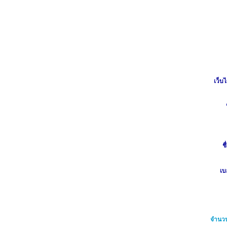
เว็บไ
ชื
เบ
จำนวน