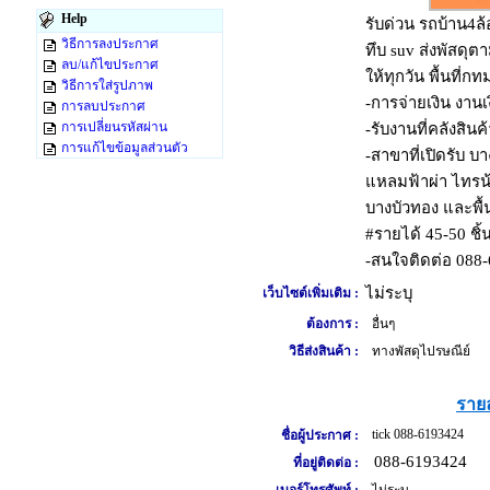
Help
รับด่วน รถบ้าน4ล
วิธีการลงประกาศ
ทึบ suv ส่งพัสดุตา
ลบ/แก้ไขประกาศ
ให้ทุกวัน พื้นที
วิธีการใส่รูปภาพ
-การจ่ายเงิน งานเ
การลบประกาศ
การเปลี่ยนรหัสผ่าน
-รับงานที่คลังสินค
การแก้ไขข้อมูลส่วนตัว
-สาขาที่เปิดรับ บ
แหลมฟ้าผ่า ไทรน้
บางบัวทอง และพื้นท
#รายได้ 45-50 ชิ้
-สนใจติดต่อ 088-
ไม่ระบุ
เว็บไซต์เพิ่มเติม :
ต้องการ :
อื่นๆ
วิธีส่งสินค้า :
ทางพัสดุไปรษณีย์
รายล
tick 088-6193424
ชื่อผู้ประกาศ :
088-6193424
ที่อยู่ติดต่อ :