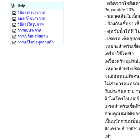
- ผลิตจากใยสังเค
Help
Polyamide 20%
วิธีการลงประกาศ
- ขนาดเส้นใยเล็ก
ลบ/แก้ไขประกาศ
- ป้องกันเชื้อรา เช
วิธีการใส่รูปภาพ
การลบประกาศ
- ดูดซับน้ำได้ดี ไ
การเปลี่ยนรหัสผ่าน
- เช็ดรถ เช็ดอุป
การแก้ไขข้อมูลส่วนตัว
เหมาะสำหรับเช็ด
เครื่องใช้ไฟฟ้า
เครื่องครัว อุปรณ์
เหมาะสำหรับเช็ด
ขนอ่อนหนุ่มพิเศษ
ไม่สามารถแทรกเข้า
รับประกันความ *ห
ผ้าไมโครไฟเบอร์ ได
เกรดสำหรับเช็ดสี
ด้วยคุณสมบัติขอ
เป็นนวัตกรมมขั้น
สังเคราะห์ 100% 
เท่า