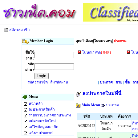
สมัครสมาชิก
Member Login
คุณกำลังอยู่ในหมวดหมู่
ประกาศ
ชื่อใช้
โฆษณาWeb
( 840 )
โฆษ
งาน :
รหัส
ผ่าน :
สมัครสมาชิก
|
ลืมรหัสผ่าน
|
ประกาศ
|
ขาย
|
ซื้อ
|
ถา
ลงประกาศใหม่ที่นี่
Menu
หน้าหลัก
Main Menu
ประกาศ
ลงประกาศสินค้า
รายการประกาศทุกประเภท
รหัส
ประเภท
ต้องการ
สมัครสมาชิกใหม่
โฆษณา
กิฟ
A02025142
ประกาศ
แก้ไขข้อมูลสมาชิก
สินค้า
ออน
แจ้งลบประกาศ
กิฟ