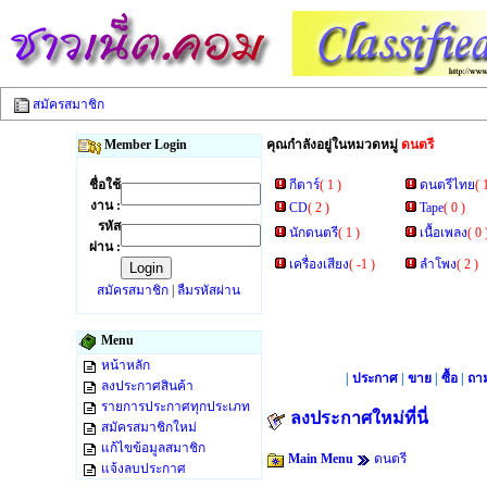
สมัครสมาชิก
Member Login
คุณกำลังอยู่ในหมวดหมู่
ดนตรี
ชื่อใช้
กีตาร์
( 1 )
ดนตรีไทย
( 
งาน :
CD
( 2 )
Tape
( 0 )
รหัส
นักดนตรี
( 1 )
เนื้อเพลง
( 0 
ผ่าน :
เครื่องเสียง
( -1 )
ลำโพง
( 2 )
สมัครสมาชิก
|
ลืมรหัสผ่าน
Menu
หน้าหลัก
|
ประกาศ
|
ขาย
|
ซื้อ
|
ถา
ลงประกาศสินค้า
รายการประกาศทุกประเภท
ลงประกาศใหม่ที่นี่
สมัครสมาชิกใหม่
แก้ไขข้อมูลสมาชิก
Main Menu
ดนตรี
แจ้งลบประกาศ